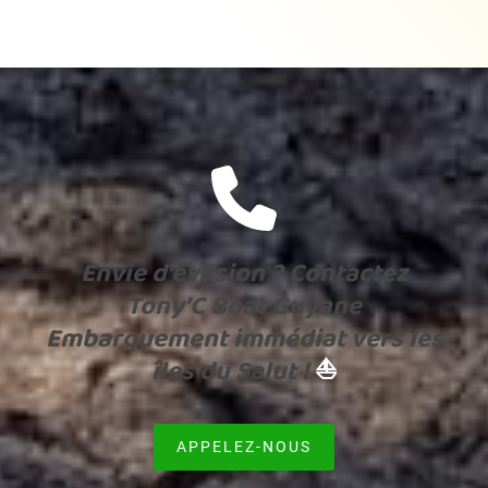
Envie d’évasion ? Contactez
Tony’C Boat Guyane
Embarquement immédiat vers les
îles du Salut !
⛵
APPELEZ-NOUS